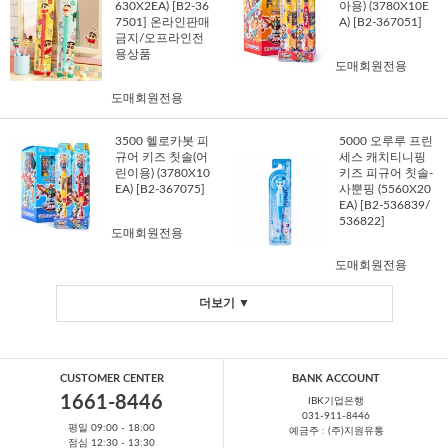
630X2EA) [B2-36
아용) (3780X10E
7501] 온라인판매
A) [B2-367051]
금지/오프라인전
용상품
도매회원전용
도매회원전용
3500 헬로카봇 피
5000 오루루 프린
규어 키즈 칫솔(어
세스 캐치티니핑
린이용) (3780X10
키즈 피규어 칫솔-
EA) [B2-367075]
사뿐핑 (5560X20
EA) [B2-536839/
536822]
도매회원전용
도매회원전용
더보기 ▼
CUSTOMER CENTER
BANK ACCOUNT
1661-8446
IBK기업은행
031-911-8446
평일 09:00 - 18:00
예금주 : (주)지원유통
점심 12:30 - 13:30