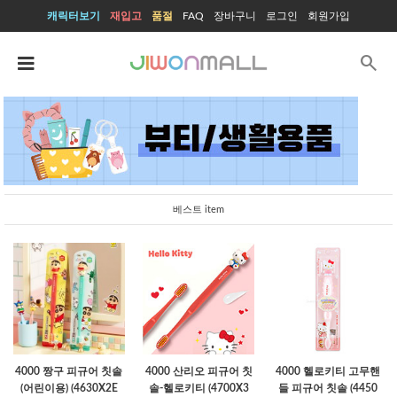
캐릭터보기
재입고
품절
FAQ
장바구니
로그인
회원가입
search
베스트 item
4000 짱구 피규어 칫솔
4000 산리오 피규어 칫
4000 헬로키티 고무핸
(어린이용) (4630X2E
솔-헬로키티 (4700X3
들 피규어 칫솔 (4450